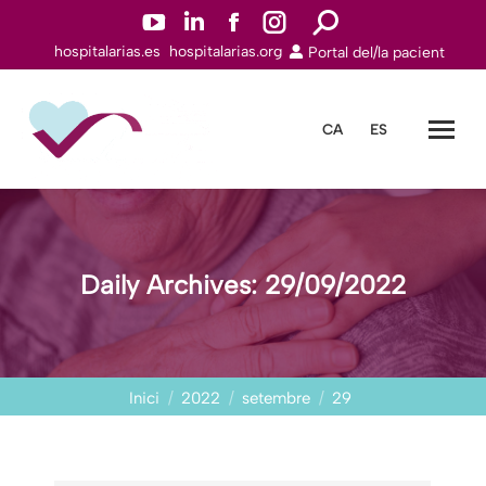
YouTube
Linkedin
Facebook
Instagram
Search:
hospitalarias.es
hospitalarias.org
Portal del/la pacient
page
page
page
page
opens
opens
opens
opens
in
in
in
in
CA
ES
new
new
new
new
window
window
window
window
Daily Archives:
29/09/2022
You are here:
Inici
2022
setembre
29