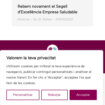
Rebem novament el Segell
d’Excel·lència Empresa Saludable
Notícies
By
St. Rafael
29/09/2022
Valorem la teva privacitat
© 2025 Fundació Hospitalàries Barcelona-Hospital General, antic
Hospital Sant Rafael.
Utilitzem cookies per millorar la teva experiència de
legal
navegació, publicar contingut personalitzats i analitzar el
nostre trànsit. En fer clic a "Acceptar", acceptes l'ús que
fem de les cookies.
Personalitzar
Rebutjar
Acceptar