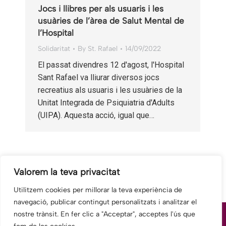
Jocs i llibres per als usuaris i les
usuàries de l’àrea de Salut Mental de
l’Hospital
Solidaritat
By
St. Rafael
14/09/2022
El passat divendres 12 d'agost, l'Hospital
Sant Rafael va lliurar diversos jocs
recreatius als usuaris i les usuàries de la
Unitat Integrada de Psiquiatria d'Adults
(UIPA). Aquesta acció, igual que…
1
2
3
4
→
Valorem la teva privacitat
Utilitzem cookies per millorar la teva experiència de
navegació, publicar contingut personalitzats i analitzar el
nostre trànsit. En fer clic a "Acceptar", acceptes l'ús que