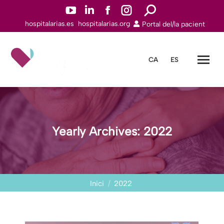
YouTube
Linkedin
Facebook
Instagram
Search:
hospitalarias.es
hospitalarias.org
Portal del/la pacient
page
page
page
page
opens
opens
opens
opens
in
in
in
in
CA
ES
new
new
new
new
window
window
window
window
Yearly Archives:
2022
You are here:
Inici
2022