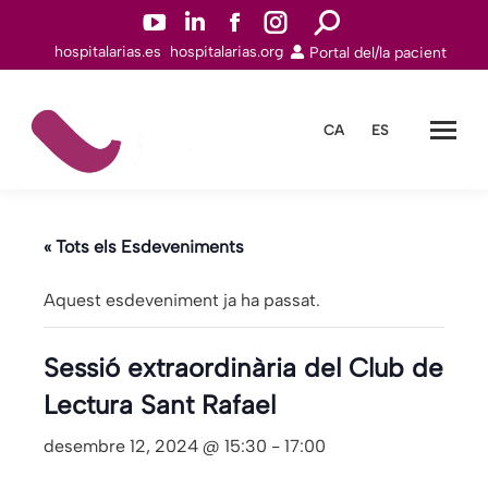
YouTube
Linkedin
Facebook
Instagram
Search:
hospitalarias.es
hospitalarias.org
Portal del/la pacient
page
page
page
page
opens
opens
opens
opens
in
in
in
in
CA
ES
new
new
new
new
window
window
window
window
« Tots els Esdeveniments
Aquest esdeveniment ja ha passat.
Sessió extraordinària del Club de
Lectura Sant Rafael
desembre 12, 2024 @ 15:30
-
17:00