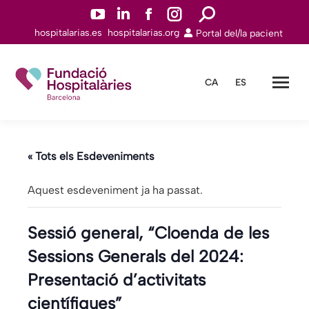
YouTube
Linkedin
Facebook
Instagram
Search:
hospitalarias.es
hospitalarias.org
Portal del/la pacient
page
page
page
page
opens
opens
opens
opens
in
in
in
in
CA
ES
new
new
new
new
window
window
window
window
« Tots els Esdeveniments
Aquest esdeveniment ja ha passat.
Sessió general, “Cloenda de les
Sessions Generals del 2024:
Presentació d’activitats
científiques”