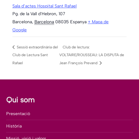
Sala d’actes Hospital Sant Rafael
Pg. de la Vall d'Hebron, 107
Barcelona
,
Barcelona
08035
Espanya
+ Mapa de
Google
Sessió extraordinària del
Club de lectura:
Club de Lectura Sant
VOLTAIRE/ROUSSEAU: LA DISPUTA de
Rafael
Jean François Prevand
Qui som
Presentació
Història
Missió, visió i valors