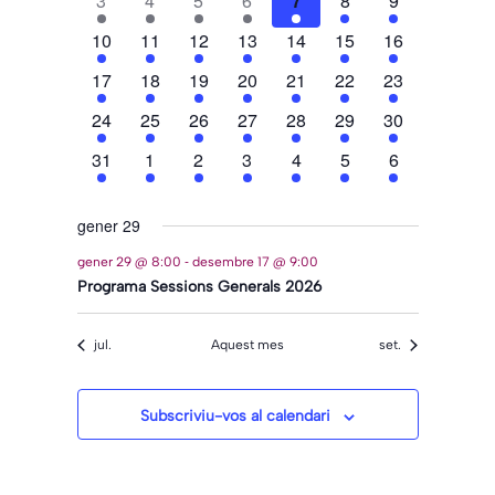
3
4
5
6
7
8
9
esdeveniment
esdeveniment
esdeveniment
esdeveniment
esdeveniment
esdeveniment
esdevenimen
10
11
12
13
14
15
16
1
1
1
1
1
1
1
esdeveniment
esdeveniment
esdeveniment
esdeveniment
esdeveniment
esdeveniment
esdevenimen
17
18
19
20
21
22
23
1
1
1
1
1
1
1
esdeveniment
esdeveniment
esdeveniment
esdeveniment
esdeveniment
esdeveniment
esdevenimen
24
25
26
27
28
29
30
1
1
1
1
1
1
1
esdeveniment
esdeveniment
esdeveniment
esdeveniment
esdeveniment
esdeveniment
esdevenimen
31
1
2
3
4
5
6
1
1
1
1
1
1
1
esdeveniment
esdeveniment
esdeveniment
esdeveniment
esdeveniment
esdeveniment
esdevenimen
gener 29
-
gener 29 @ 8:00
desembre 17 @ 9:00
Programa Sessions Generals 2026
jul.
Aquest mes
set.
Subscriviu-vos al calendari