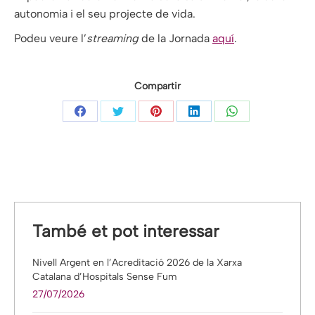
autonomia i el seu projecte de vida.
Podeu veure l’
streaming
de la Jornada
aquí
.
Compartir
Share
Share
Share
Share
Share
on
on
on
on
on
Facebook
Twitter
Pinterest
LinkedIn
WhatsApp
També et pot interessar
Nivell Argent en l’Acreditació 2026 de la Xarxa
Catalana d’Hospitals Sense Fum
27/07/2026