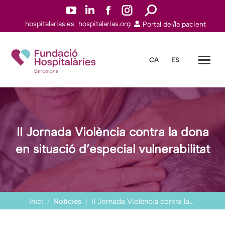
YouTube
Linkedin
Facebook
Instagram
Search:
hospitalarias.es
hospitalarias.org
Portal del/la pacient
page
page
page
page
opens
opens
opens
opens
in
in
in
in
CA
ES
new
new
new
new
window
window
window
window
II Jornada Violència contra la dona
en situació d’especial vulnerabilitat
You are here:
Inici
Notícies
II Jornada Violència contra la…