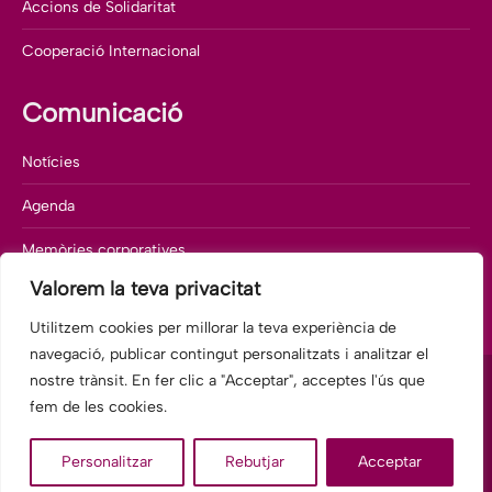
Accions de Solidaritat
Cooperació Internacional
Comunicació
Notícies
Agenda
Memòries corporatives
Valorem la teva privacitat
Departament de comunicació
Utilitzem cookies per millorar la teva experiència de
navegació, publicar contingut personalitzats i analitzar el
nostre trànsit. En fer clic a "Acceptar", acceptes l'ús que
fem de les cookies.
© 2025 Fundació Hospitalàries Barcelona-Hospital General, antic
Personalitzar
Rebutjar
Acceptar
Hospital Sant Rafael.
legal