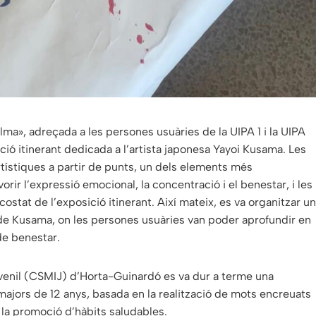
alma», adreçada a les persones usuàries de la UIPA 1 i la UIPA
ció itinerant dedicada a l’artista japonesa Yayoi Kusama. Les
tístiques a partir de punts, un dels elements més
avorir l’expressió emocional, la concentració i el benestar, i les
stat de l’exposició itinerant. Així mateix, es va organitzar un
ica de Kusama, on les persones usuàries van poder aprofundir en
de benestar.
 Juvenil (CSMIJ) d’Horta-Guinardó es va dur a terme una
majors de 12 anys, basada en la realització de mots encreuats
 la promoció d’hàbits saludables.