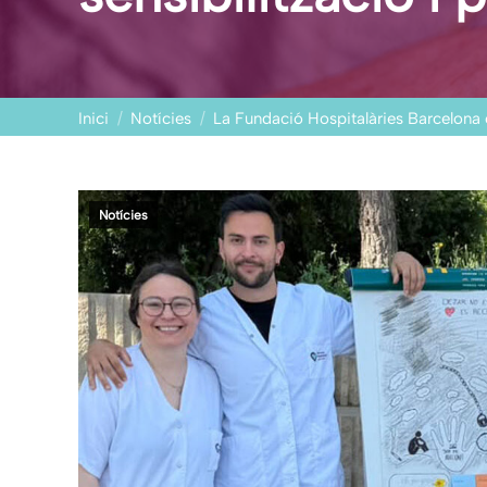
You are here:
Inici
Notícies
La Fundació Hospitalàries Barcelo
Notícies