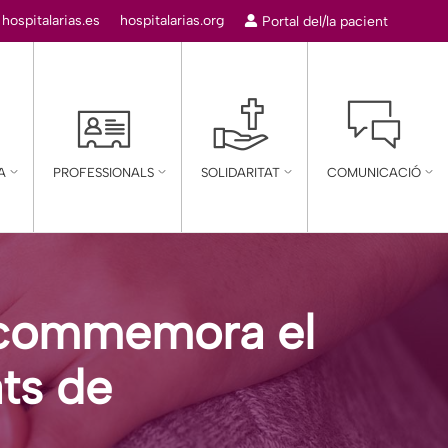
:
hospitalarias.es
hospitalarias.org
Portal del/la pacient
A
PROFESSIONALS
SOLIDARITAT
COMUNICACIÓ
a commemora el
ts de