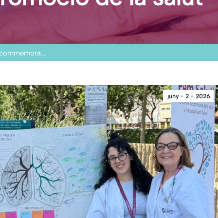
na commemora…
juny
2
2026