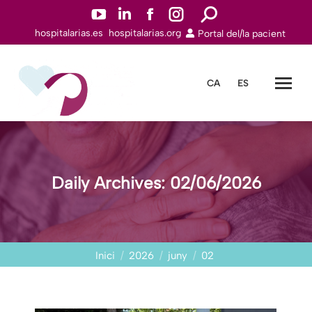
YouTube
Linkedin
Facebook
Instagram
Search:
hospitalarias.es
hospitalarias.org
Portal del/la pacient
page
page
page
page
opens
opens
opens
opens
in
in
in
in
CA
ES
new
new
new
new
window
window
window
window
Daily Archives:
02/06/2026
You are here:
Inici
2026
juny
02