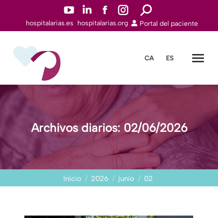
YouTuben
Linkedinn
Facebookn
Instagramn
Buscar:
hospitalarias.es
hospitalarias.org
Portal del paciente
abre
abre
abre
abre
en
en
en
en
una
una
una
una
CA
ES
nueva
nueva
nueva
nueva
ventana
ventana
ventana
ventana
Archivos diarios:
02/06/2026
Estás aquí:
Inicio
2026
junio
02