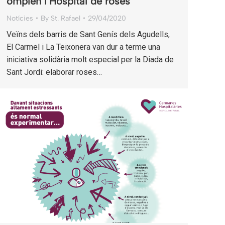
omplen l’Hospital de roses
Notícies
By
St. Rafael
29/04/2020
Veïns dels barris de Sant Genís dels Agudells,
El Carmel i La Teixonera van dur a terme una
iniciativa solidària molt especial per la Diada de
Sant Jordi: elaborar roses…