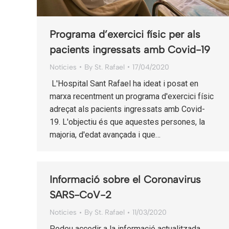
Programa d’exercici físic per als
pacients ingressats amb Covid-19
Notícies
By
St. Rafael
17/04/2020
L'Hospital Sant Rafael ha ideat i posat en
marxa recentment un programa d'exercici físic
adreçat als pacients ingressats amb Covid-
19. L'objectiu és que aquestes persones, la
majoria, d'edat avançada i que…
Informació sobre el Coronavirus
SARS-CoV-2
Notícies
By
St. Rafael
11/03/2020
Podeu accedir a la informació actualitzada