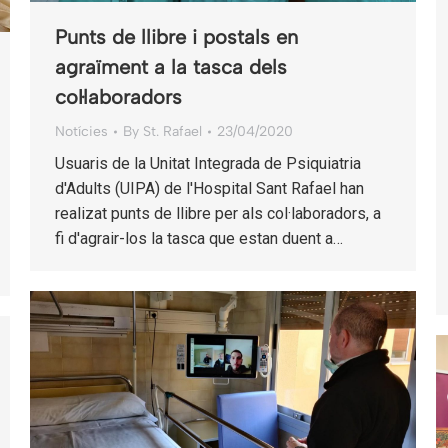
Punts de llibre i postals en
agraïment a la tasca dels
col·laboradors
Notícies
By
St. Rafael
23/04/2020
Usuaris de la Unitat Integrada de Psiquiatria
d'Adults (UIPA) de l'Hospital Sant Rafael han
realizat punts de llibre per als col·laboradors, a
fi d'agrair-los la tasca que estan duent a…