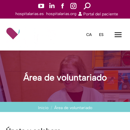
YouTuben
Linkedinn
Facebookn
Instagramn
Buscar:
hospitalarias.es
hospitalarias.org
Portal del paciente
abre
abre
abre
abre
en
en
en
en
una
una
una
una
CA
ES
nueva
nueva
nueva
nueva
ventana
ventana
ventana
ventana
Área de voluntariado
Estás aquí:
Inicio
Área de voluntariado