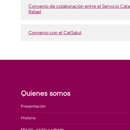
Convenio de colaboración entre el Servicio Catalá
Rafael
Convenio con el CatSalut
Quienes somos
Presentación
Historia
Misión, visión y valores