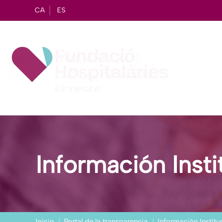
CA
ES
Información Insti
Estás aquí:
Inicio
Portal de la transparencia
Información Institu