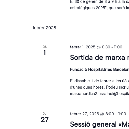
El 30 de gener, de 8 a 9 h a la sa
estratègiques 2025", que serà 
febrer 2025
-
febrer 1, 2025 @ 8:30
11:00
DS
1
Sortida de marxa n
Fundació Hospitalàries Barcelo
El dissabte 1 de febrer a les 08
d'unes dues hores. Podeu incriu
marxanordica2.hsrafael@hospit
-
febrer 27, 2025 @ 8:00
9:00
DJ
27
Sessió general «Ma