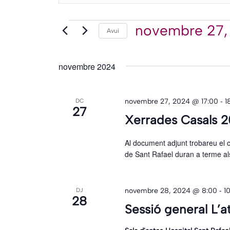
paraula
i
clau.
Esdevenimen
novembre 27,
Avui
Selecciona
Cerqueu
cerca
una
Esdeveniments
data.
d'Esdeveniments
per
novembre 2024
paraula
clau.
-
novembre 27, 2024 @ 17:00
1
DC
27
Xerrades Casals 
Al document adjunt trobareu el c
de Sant Rafael duran a terme a
-
novembre 28, 2024 @ 8:00
1
DJ
28
Sessió general L’at