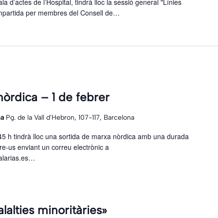
la d’actes de l’Hospital, tindrà lloc la sessió general "Línies
impartida per membres del Consell de…
òrdica – 1 de febrer
na
Pg. de la Vall d'Hebron, 107-117, Barcelona
.45 h tindrà lloc una sortida de marxa nòrdica amb una durada
re-us enviant un correu electrònic a
alarias.es…
lalties minoritàries»