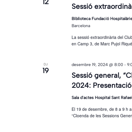
12
Sessió extraordinà
Biblioteca Fundació Hospitalàr
Barcelona
La sessió extraordinària del Cl
en Camp 3, de Marc Pujol Riqué.
-
desembre 19, 2024 @ 8:00
9:
DJ
19
Sessió general, “C
2024: Presentació 
Sala d'actes Hospital Sant Rafae
El 19 de desembre, de 8 a 9 h a l
“Cloenda de les Sessions General