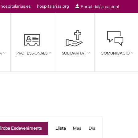
:
hospitalarias.es
hospitalarias.org
Portal del/la pacient
A
PROFESSIONALS
SOLIDARITAT
COMUNICACIÓ
Navegació
Troba Esdeveniments
Llista
Mes
Dia
de