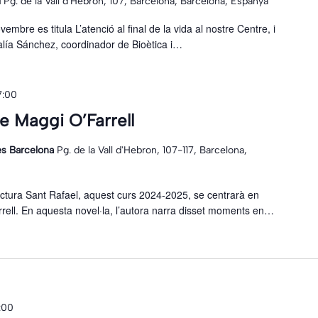
l
Pg. de la Vall d'Hebron, 107, Barcelona, Barcelona, Espanya
mbre es titula L’atenció al final de la vida al nostre Centre, i
salía Sánchez, coordinador de Bioètica i…
7:00
 de Maggi O’Farrell
ies Barcelona
Pg. de la Vall d'Hebron, 107-117, Barcelona,
ectura Sant Rafael, aquest curs 2024-2025, se centrarà en
arrell. En aquesta novel·la, l’autora narra disset moments en…
:00