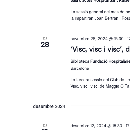
Sala d'actes Hospital Sant Rafae
La sessió general del mes de nove
la impartiran Joan Bertran i Ro
-
novembre 28, 2024 @ 15:30
1
DJ
28
‘Visc, visc i visc’,
Biblioteca Fundació Hospitalàr
Barcelona
La tercera sessió del Club de L
Visc, visc i visc, de Maggie O’F
desembre 2024
-
desembre 12, 2024 @ 15:30
17
DJ