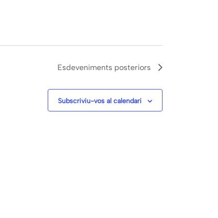
Esdeveniments
posteriors
Subscriviu-vos al calendari