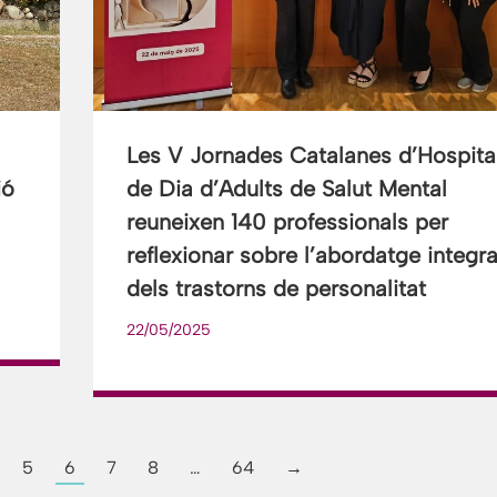
Les V Jornades Catalanes d’Hospita
ió
de Dia d’Adults de Salut Mental
reuneixen 140 professionals per
reflexionar sobre l’abordatge integra
dels trastorns de personalitat
22/05/2025
5
6
7
8
…
64
→