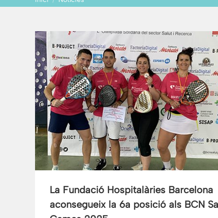
You are here:
La Fundació Hospitalàries Barcelona
aconsegueix la 6a posició als BCN Sa