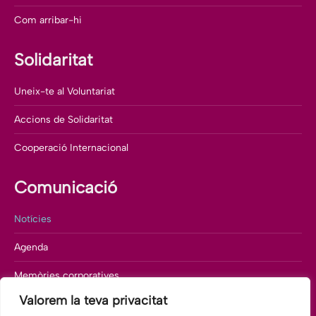
Com arribar-hi
Solidaritat
Uneix-te al Voluntariat
Accions de Solidaritat
Cooperació Internacional
Comunicació
Notícies
Agenda
Memòries corporatives
Valorem la teva privacitat
Departament de comunicació