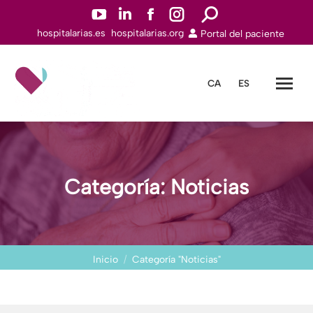
YouTuben
Linkedinn
Facebookn
Instagramn
Buscar:
hospitalarias.es
hospitalarias.org
Portal del paciente
abre
abre
abre
abre
en
en
en
en
una
una
una
una
CA
ES
nueva
nueva
nueva
nueva
ventana
ventana
ventana
ventana
Categoría: Noticias
Estás aquí:
Inicio
Categoría "Noticias"