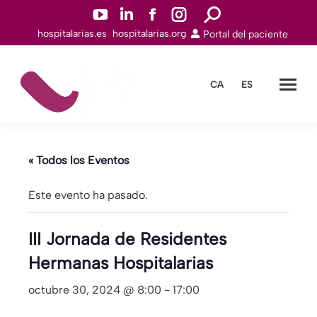
YouTuben
Linkedinn
Facebookn
Instagramn
Buscar:
hospitalarias.es
hospitalarias.org
Portal del paciente
abre
abre
abre
abre
en
en
en
en
una
una
una
una
CA
ES
nueva
nueva
nueva
nueva
ventana
ventana
ventana
ventana
« Todos los Eventos
Este evento ha pasado.
III Jornada de Residentes
Hermanas Hospitalarias
octubre 30, 2024 @ 8:00
-
17:00