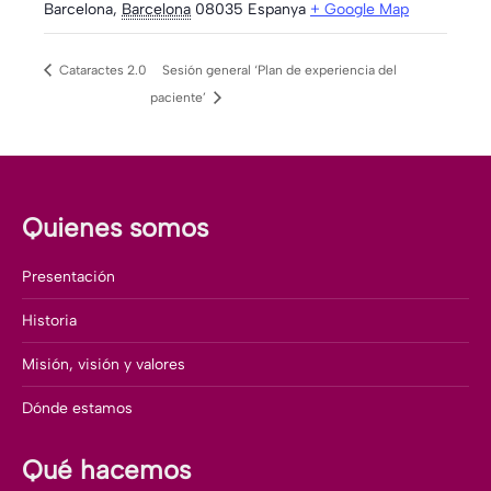
Barcelona
,
Barcelona
08035
Espanya
+ Google Map
Cataractes 2.0
Sesión general ‘Plan de experiencia del
paciente’
Quienes somos
Presentación
Historia
Misión, visión y valores
Dónde estamos
Qué hacemos