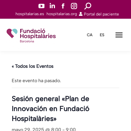
YouTuben
Linkedinn
Facebookn
Instagramn
Buscar:
hospitalarias.es
hospitalarias.org
Portal del paciente
abre
abre
abre
abre
en
en
en
en
una
una
una
una
CA
ES
nueva
nueva
nueva
nueva
ventana
ventana
ventana
ventana
« Todos los Eventos
Este evento ha pasado.
Sesión general «Plan de
Innovación en Fundació
Hospitalàries»
mayo 29, 2025 @ 8:00
-
9:00