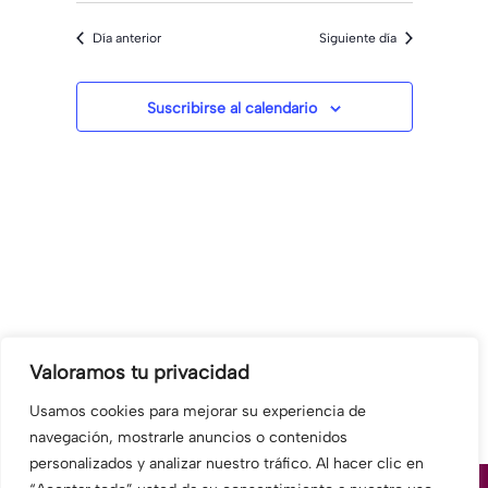
fecha.
de
y
Día anterior
Siguiente día
Evento
vistas
de
Suscribirse al calendario
Eventos
Valoramos tu privacidad
Usamos cookies para mejorar su experiencia de
navegación, mostrarle anuncios o contenidos
personalizados y analizar nuestro tráfico. Al hacer clic en