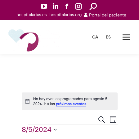
YouTuben
Linkedinn
Facebookn
Instagramn
Buscar:
hospitalarias.es
hospitalarias.org
Portal del paciente
abre
abre
abre
abre
en
en
en
en
una
una
una
una
CA
ES
nueva
nueva
nueva
nueva
ventana
ventana
ventana
ventana
No hay eventos programados para agosto 5,
2024. Ir a los
.
Aviso
próximos eventos
Navegación
Navegac
Buscar
Día
de
Eventos
de
8/5/2024
Seleccionar
vistas
búsqueda