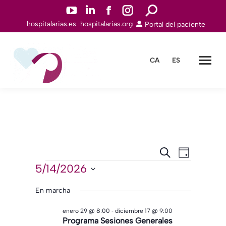
YouTuben
Linkedinn
Facebookn
Instagramn
Buscar:
hospitalarias.es
hospitalarias.org
Portal del paciente
abre
abre
abre
abre
en
en
en
en
una
una
una
una
CA
ES
nueva
nueva
nueva
nueva
ventana
ventana
ventana
ventana
Navegación
Navegac
Buscar
Día
de
Eventos
de
5/14/2026
Seleccionar
vistas
búsqueda
fecha.
En marcha
de
y
Evento
-
enero 29 @ 8:00
diciembre 17 @ 9:00
vistas
Programa Sesiones Generales