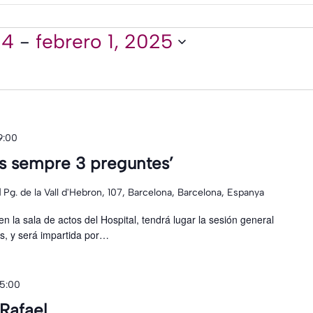
24
 - 
febrero 1, 2025
9:00
es sempre 3 preguntes’
l
Pg. de la Vall d'Hebron, 107, Barcelona, Barcelona, Espanya
en la sala de actos del Hospital, tendrá lugar la sesión general
s, y será impartida por…
15:00
Rafael