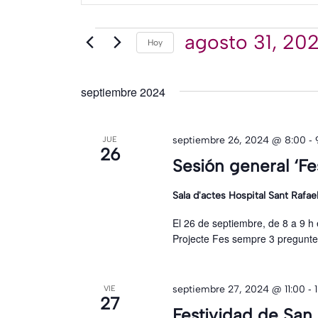
palabra
búsqueda
clave.
Eventos
agosto 31, 20
Hoy
Seleccionar
Busca
y
fecha.
Eventos
vistas
para
septiembre 2024
la
de
palabra
clave.
-
septiembre 26, 2024 @ 8:00
JUE
Eventos
26
Sesión general ‘F
Sala d'actes Hospital Sant Rafae
El 26 de septiembre, de 8 a 9 h 
Projecte Fes sempre 3 pregunte
-
septiembre 27, 2024 @ 11:00
VIE
27
Festividad de San 