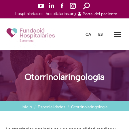
YouTuben
Linkedinn
Facebookn
Instagramn
Buscar:
hospitalarias.es
hospitalarias.org
Portal del paciente
abre
abre
abre
abre
en
en
en
en
una
una
una
una
CA
ES
nueva
nueva
nueva
nueva
ventana
ventana
ventana
ventana
Otorrinolaringología
Estás aquí:
Inicio
Especialidades
Otorrinolaringología