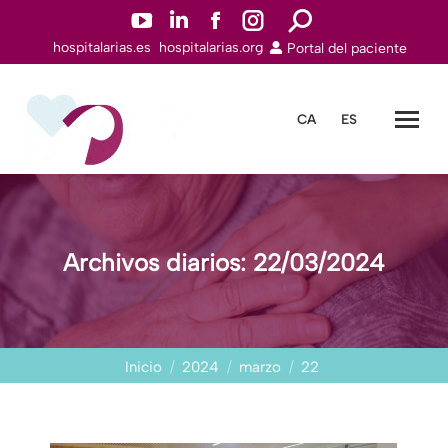
YouTuben
Linkedinn
Facebookn
Instagramn
Buscar:
hospitalarias.es
hospitalarias.org
Portal del paciente
abre
abre
abre
abre
en
en
en
en
una
una
una
una
CA
ES
nueva
nueva
nueva
nueva
ventana
ventana
ventana
ventana
Archivos diarios:
22/03/2024
Estás aquí:
Inicio
2024
marzo
22