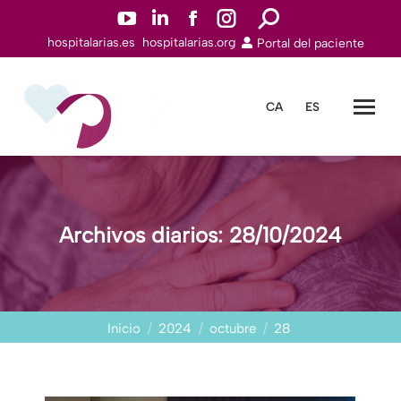
YouTuben
Linkedinn
Facebookn
Instagramn
Buscar:
hospitalarias.es
hospitalarias.org
Portal del paciente
abre
abre
abre
abre
en
en
en
en
una
una
una
una
CA
ES
nueva
nueva
nueva
nueva
ventana
ventana
ventana
ventana
Archivos diarios:
28/10/2024
Estás aquí:
Inicio
2024
octubre
28