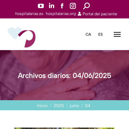
YouTuben
Linkedinn
Facebookn
Instagramn
Buscar:
hospitalarias.es
hospitalarias.org
Portal del paciente
abre
abre
abre
abre
en
en
en
en
una
una
una
una
CA
ES
nueva
nueva
nueva
nueva
ventana
ventana
ventana
ventana
Archivos diarios:
04/06/2025
Estás aquí:
Inicio
2025
junio
04