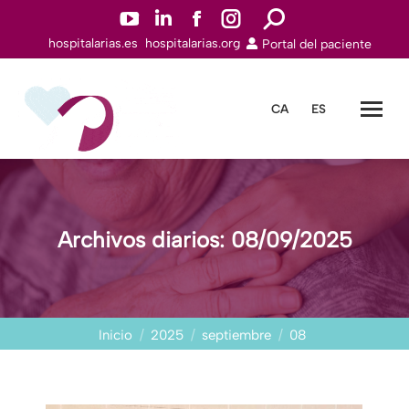
YouTuben
Linkedinn
Facebookn
Instagramn
Buscar:
hospitalarias.es
hospitalarias.org
Portal del paciente
abre
abre
abre
abre
en
en
en
en
una
una
una
una
CA
ES
nueva
nueva
nueva
nueva
ventana
ventana
ventana
ventana
Archivos diarios:
08/09/2025
Estás aquí:
Inicio
2025
septiembre
08