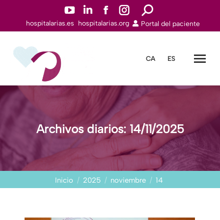
YouTuben
Linkedinn
Facebookn
Instagramn
Buscar:
hospitalarias.es
hospitalarias.org
Portal del paciente
abre
abre
abre
abre
en
en
en
en
una
una
una
una
CA
ES
nueva
nueva
nueva
nueva
ventana
ventana
ventana
ventana
Archivos diarios:
14/11/2025
Estás aquí:
Inicio
2025
noviembre
14