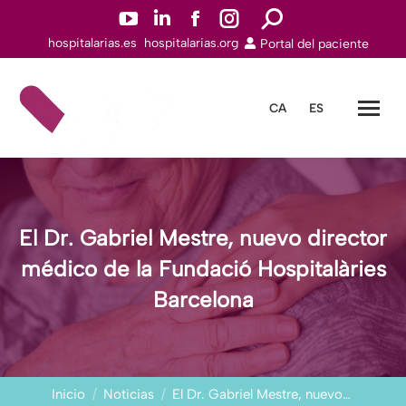
YouTuben
Linkedinn
Facebookn
Instagramn
Buscar:
hospitalarias.es
hospitalarias.org
Portal del paciente
abre
abre
abre
abre
en
en
en
en
una
una
una
una
CA
ES
nueva
nueva
nueva
nueva
ventana
ventana
ventana
ventana
El Dr. Gabriel Mestre, nuevo director
médico de la Fundació Hospitalàries
Barcelona
Estás aquí:
Inicio
Noticias
El Dr. Gabriel Mestre, nuevo…