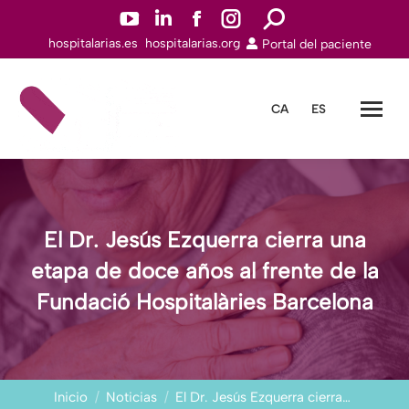
YouTuben
Linkedinn
Facebookn
Instagramn
Buscar:
hospitalarias.es
hospitalarias.org
Portal del paciente
abre
abre
abre
abre
en
en
en
en
una
una
una
una
CA
ES
nueva
nueva
nueva
nueva
ventana
ventana
ventana
ventana
El Dr. Jesús Ezquerra cierra una
etapa de doce años al frente de la
Fundació Hospitalàries Barcelona
Estás aquí:
Inicio
Noticias
El Dr. Jesús Ezquerra cierra…