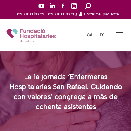
YouTuben
Linkedinn
Facebookn
Instagramn
Buscar:
hospitalarias.es
hospitalarias.org
Portal del paciente
abre
abre
abre
abre
en
en
en
en
una
una
una
una
CA
ES
nueva
nueva
nueva
nueva
ventana
ventana
ventana
ventana
La 1a jornada ‘Enfermeras
Hospitalarias San Rafael. Cuidando
con valores’ congrega a más de
ochenta asistentes