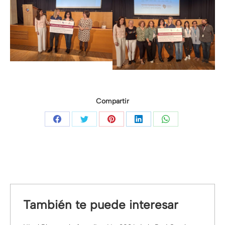
Compartir
Compartir
Compartir
Compartir
Compartir
Compartir
con
con
con
con
con
Facebook
Twitter
Pinterest
LinkedIn
WhatsApp
También te puede interesar