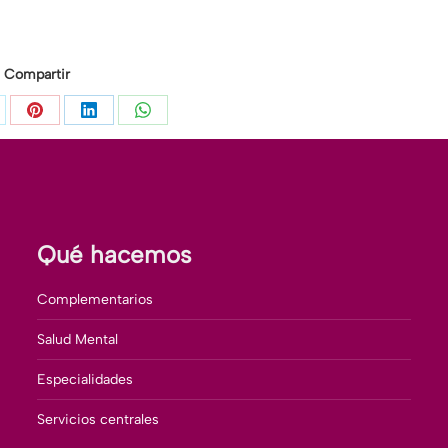
Compartir
mpartir
Compartir
Compartir
Compartir
n
con
con
con
itter
Pinterest
LinkedIn
WhatsApp
Qué hacemos
Complementarios
Salud Mental
Especialidades
Servicios centrales