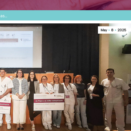
ias…
May
8
2025