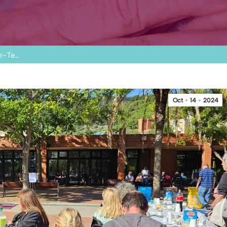
Ar-Te…
Oct
14
2024