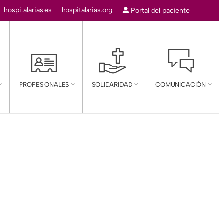
r:
hospitalarias.es
hospitalarias.org
Portal del paciente
mn
PROFESIONALES
SOLIDARIDAD
COMUNICACIÓN