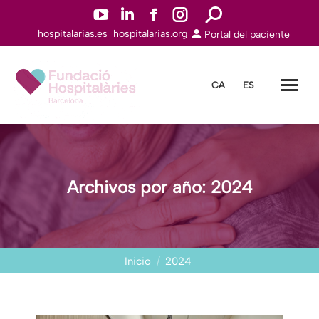
YouTuben
Linkedinn
Facebookn
Instagramn
Buscar:
hospitalarias.es
hospitalarias.org
Portal del paciente
abre
abre
abre
abre
en
en
en
en
una
una
una
una
CA
ES
nueva
nueva
nueva
nueva
ventana
ventana
ventana
ventana
Archivos por año:
2024
Estás aquí:
Inicio
2024