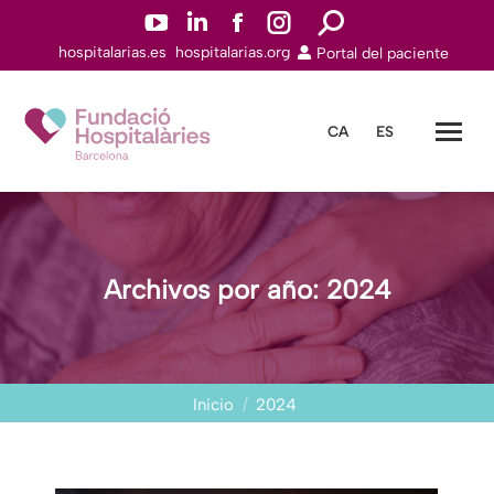
YouTuben
Linkedinn
Facebookn
Instagramn
Buscar:
hospitalarias.es
hospitalarias.org
Portal del paciente
abre
abre
abre
abre
en
en
en
en
una
una
una
una
CA
ES
nueva
nueva
nueva
nueva
ventana
ventana
ventana
ventana
Archivos por año:
2024
Estás aquí:
Inicio
2024