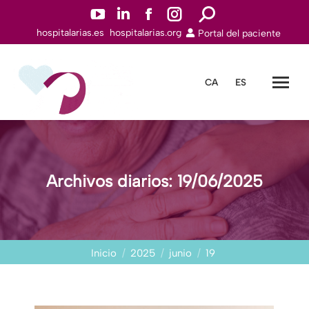
YouTuben
Linkedinn
Facebookn
Instagramn
Buscar:
hospitalarias.es
hospitalarias.org
Portal del paciente
abre
abre
abre
abre
en
en
en
en
una
una
una
una
CA
ES
nueva
nueva
nueva
nueva
ventana
ventana
ventana
ventana
Archivos diarios:
19/06/2025
Estás aquí:
Inicio
2025
junio
19