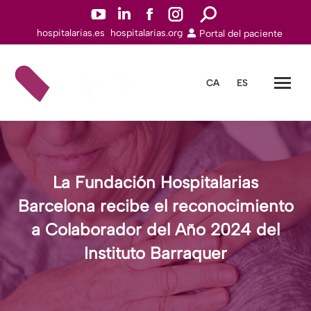
YouTuben
Linkedinn
Facebookn
Instagramn
Buscar:
hospitalarias.es
hospitalarias.org
Portal del paciente
abre
abre
abre
abre
en
en
en
en
una
una
una
una
CA
ES
nueva
nueva
nueva
nueva
ventana
ventana
ventana
ventana
La Fundación Hospitalarias
Barcelona recibe el reconocimiento
a Colaborador del Año 2024 del
Instituto Barraquer